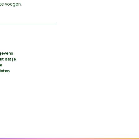
 te voegen
.
egevens
kt dat je
je
laten