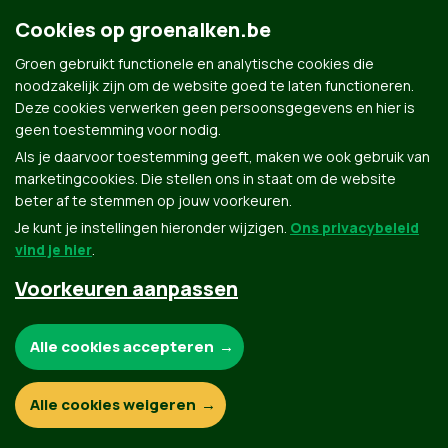
Cookies op groenalken.be
Groen gebruikt functionele en analytische cookies die
noodzakelijk zijn om de website goed te laten functioneren.
Deze cookies verwerken geen persoonsgegevens en hier is
geen toestemming voor nodig.
Groen.be
Als je daarvoor toestemming geeft, maken we ook gebruik van
marketingcookies. Die stellen ons in staat om de website
beter af te stemmen op jouw voorkeuren.
Contact
Privacybeleid
Je kunt je instellingen hieronder wijzigen.
Ons privacybeleid
vind je hier
.
© Copyright Groen 2026 | Gemaakt met
NationBuilder
| Gebouwd door
Tectonica
Voorkeuren aanpassen
Noodzakelijke cookies:
Alle cookies accepteren
Functionele en analytische cookies:
Alle cookies weigeren