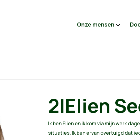
Onze mensen
Do
2|Elien Se
Ik ben Elien en ik kom via mijn werk dag
situaties. Ik ben ervan overtuigd dat i