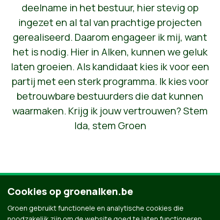
deelname in het bestuur, hier stevig op
ingezet en al tal van prachtige projecten
gerealiseerd. Daarom engageer ik mij, want
het is nodig. Hier in Alken, kunnen we geluk
laten groeien. Als kandidaat kies ik voor een
partij met een sterk programma. Ik kies voor
betrouwbare bestuurders die dat kunnen
waarmaken. Krijg ik jouw vertrouwen? Stem
Ida, stem Groen
Cookies op groenalken.be
Ontdek al onze mensen
Groen gebruikt functionele en analytische cookies die
noodzakelijk zijn om de website goed te laten functioneren.