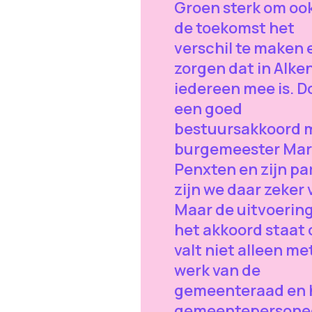
Groen sterk om ook
de toekomst het
verschil te maken 
zorgen dat in Alke
iedereen mee is. D
een goed
bestuursakkoord 
burgemeester Ma
Penxten en zijn par
zijn we daar zeker 
Maar de uitvoerin
het akkoord staat 
valt niet alleen me
werk van de
gemeenteraad en 
gemeentepersonee