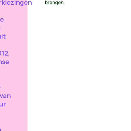
kiezingen
brengen.
ee
n
it
012,
nse
e
 van
ur
n