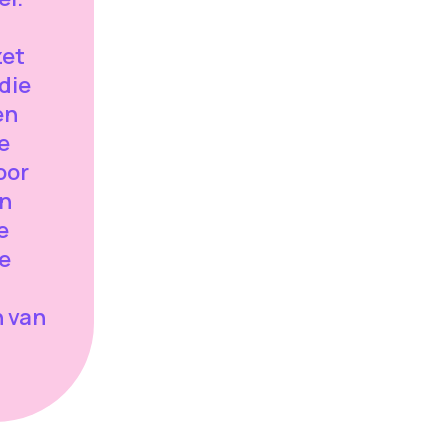
zet
die
en
e
oor
un
e
e
n van