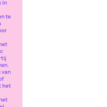
 in
en te
n
oor
met
rc
tij
van.
g van
of
t het
het
l.