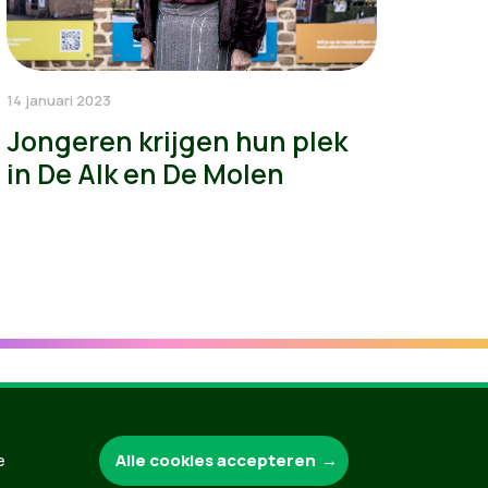
14 januari 2023
Jongeren krijgen hun plek
in De Alk en De Molen
Groen.be
Alle cookies accepteren
e