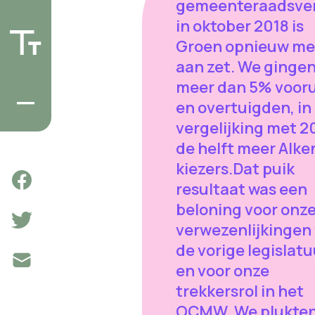
gemeenteraadsver
in oktober 2018 is
Groen opnieuw m
aan zet. We ginge
meer dan 5% vooru
en overtuigden, in
vergelijking met 2
de helft meer Alke
kiezers.Dat puik
resultaat was een
beloning voor onz
verwezenlijkingen
de vorige legislatu
en voor onze
trekkersrol in het
OCMW. We plukte