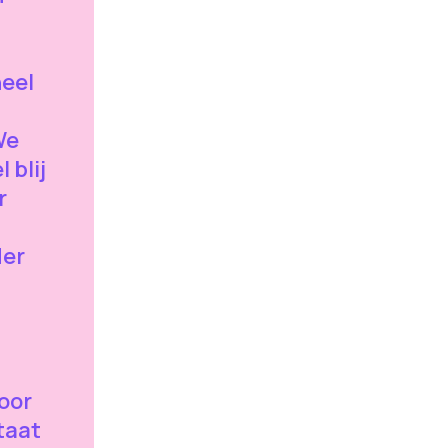
heel
We
 blij
r
der
oor
taat